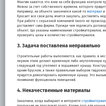
Многим кажется, что взяв на себя функцию контроля п
Можно за счет собственного времени, которого придетс
Например, на объекте закончился какой-то
материал
и 
бросает все свои дела, мчится закупать, доставлять 
При работе с серьезной компанией такого не происхо
доставляет сама фирма. Прежде чем подписать договор
объект, где указаны наименование стройматериалов, и
проверить цены и количество стройматериалов.
3. Задача поставлена неправильно
Строительные работы выполняются, как правило, в неск
первом этапе делают временную либо неутепленную кро
следующий год утепляют и подшивают крышу. Констру
одним бруском, а также правильным выбором гидроизол
придется демонтировать временную крышу. Это вызыв
понимание функционала помещений.
4. Некачественные материалы
Заказчики, когда выбирают в интернете
стройматериа
продукция не прослужит долго. Кроме того для крыши