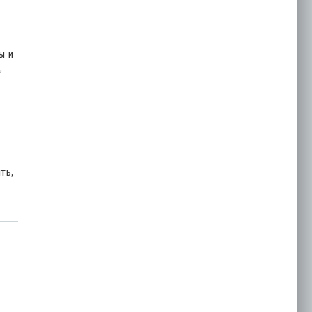
ы и
,
ть,