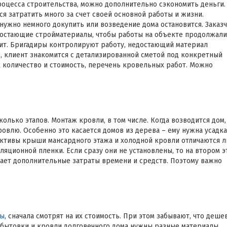
роцесса строительства, можно дополнительно сэкономить деньги.
я затратить много за счет своей основной работы и жизни.
нужно немного докупить или возведение дома остановится. Заказ
недостающие стройматериалы, чтобы работы на объекте продолжали
дит. Бригадиры контролируют работу, недостающий материал
, клиент знакомится с детализированной сметой под конкретный
х количество и стоимость, перечень кровельных работ. Можно
олько этапов. Монтаж кровли, в том числе. Когда возводится дом,
влю. Особенно это касается домов из дерева – ему нужна усадка
ктивы крыши мансардного этажа и холодной кровли отличаются 
яционной пленки. Если сразу они не установлены, то на втором э
ает дополнительные затраты времени и средств. Поэтому важно
лы
, сначала смотрят на их стоимость. При этом забывают, что деше
 бытовки и кровли долговечного дома нужны разные материалы.