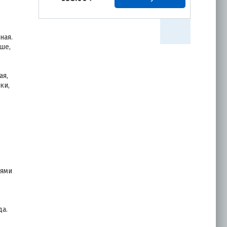
ная.
Профиль
ше,
Декоративный
Монтерра (ПЭ-01-
7024-0.45) форма
ая,
Металлочерепица
ки,
638.00
₽
Купить
Профиль
Декоративный
Монтерра (ПЭ-01-
7004-0.45) форма
иями
Металлочерепица
638.00
₽
Купить
да.