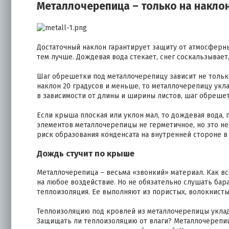
Металлочерепица – только на накло
Достаточный наклон гарантирует защиту от атмосферных
тем лучше. Дождевая вода стекает, снег соскальзывает,
Шаг обрешетки под металлочерепицу зависит не только
наклон 20 градусов и меньше, то металлочерепицу ук
в зависимости от длины и ширины листов, шаг обрешет
Если крыша плоская или уклон мал, то дождевая вода, 
элементов металлочерепицы не герметичное, но это н
риск образования конденсата на внутренней стороне в
Дождь стучит по крыше
Металлочерепица – весьма «звонкий» материал. Как вс
на любое воздействие. Но не обязательно слушать бар
теплоизоляция. Ее выполняют из пористых, волокнистых
Теплоизоляцию под кровлей из металлочерепицы уклады
Защищать ли теплоизоляцию от влаги? Металлочерепиц