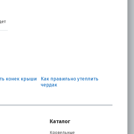
3005-0.45) форма
Металлочерепица
638.00
₽
Купить
дет
Профиль
Декоративный
Монтерра (ПЭ-01-
RR32-0.45) форма
Металлочерепица
638.00
₽
Купить
ать конек крыши
Как правильно утеплить
чердак
Каталог
Кровельные