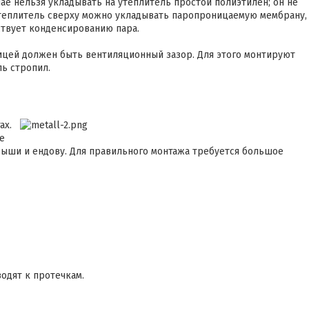
ае нельзя укладывать на утеплитель простой полиэтилен; он не
 утеплитель сверху можно укладывать паропроницаемую мембрану,
ствует конденсированию пара.
цей должен быть вентиляционный зазор. Для этого монтируют
ь стропил.
ах.
е
рыши и ендову. Для правильного монтажа требуется большое
водят к протечкам.