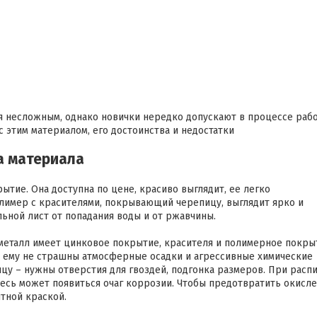
я несложным, однако новички нередко допускают в процессе раб
этим материалом, его достоинства и недостатки
а материала
тие. Она доступна по цене, красиво выглядит, ее легко
Полимер с красителями, покрывающий черепицу, выглядит ярко и
льной лист от попадания воды и от ржавчины.
металл имеет цинковое покрытие, красителя и полимерное покры
, ему не страшны атмосферные осадки и агрессивные химические
цу – нужны отверстия для гвоздей, подгонка размеров. При расп
есь может появиться очаг коррозии. Чтобы предотвратить окисл
тной краской.