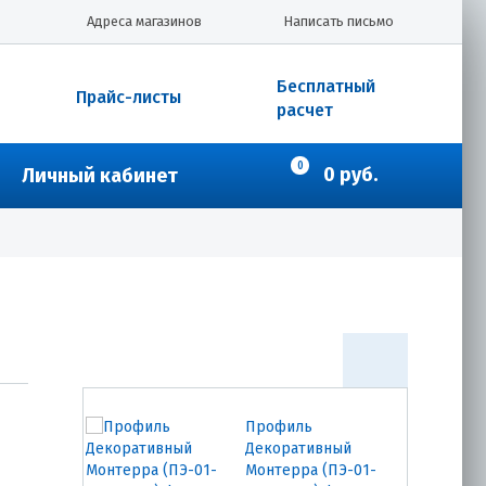
Профиль
Адреса магазинов
Написать письмо
Декоративный
Монтерра (ПЭ-01-
7004-0.45) форма
Бесплатный
Прайс-листы
Металлочерепица
расчет
638.00
₽
Купить
0
0 руб.
Личный кабинет
Профиль
Декоративный
Монтерра (ПЭ-01-
8017-0.45) форма
Металлочерепица
638.00
₽
Купить
Профиль
Декоративный
Монтерра (ПЭ-01-