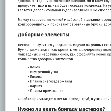
дополняют гидроизоляционной пленкой. Ни в коем случ
пропускает пар и на нем будет оседать конденсат. На
является дополнительной гидроизоляцией и не способ
Между гидроизоляционной мембраной и металлочерепи
контробрешетку – прибивают деревянные бруски вдрл
Доборные элементы
Несложно научиться укладывать модули на ровных скат
Нужно также знать, как крепить металлочерепицу возл
мансардных и чердачных окон, как оформлять конек к
количество доборных элементов:
• Конек
• Внутренний угол
• Ендова
• Планка снегозадержания
• Карниз
• Планка примыкания
Ошибки при укладке в местах выхода труб, в углах при
Нужно ли звать бригаду мастеров?