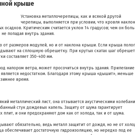
нной крыше
Установка металлочерепицы, как и всякой другой
черепицы, выполняется при условии, что кровля наклон
 осадков. Критическим считается уклон 14 градусов; чем он боль
 не попадая внутрь здания.
 от размеров модулей, но и от наклона крыши. Если крыша полог
ладывают на сплошную обрешетку. При крутых скатах шаг обрешет
ки составляет 350-400 мм.
под напором ветра, может просочиться внутрь здания. Прилегание
е является недостатком. Благодаря этому крыша «дышит», меньше
 зимнее время.
який металлический лист, она отзывается акустическими колебан
абанный стук дождевых капель. Защиту от шума гарантирует
 плит, и они предохраняют дом как от холода, так и от шума.
вают обязательно, ведь металл защитит от дождя, но не от холо
а обеспечивает достаточную гидроизоляцию, но нередко под ее