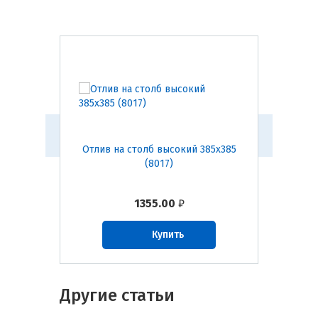
 385х385
Отлив на столб высокий 385х385
Отлив н
(8017)
1355.00
₽
Купить
Другие статьи