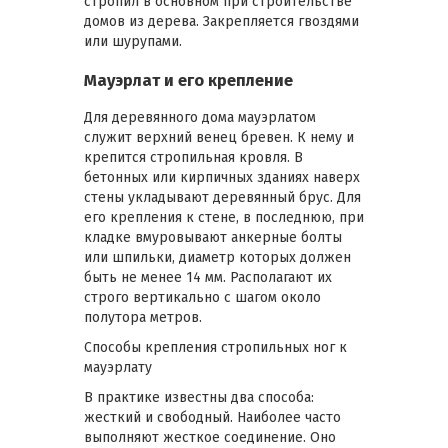
стропил в основном при строительстве
домов из дерева. Закрепляется гвоздями
или шурупами.
Мауэрлат и его крепление
Для деревянного дома мауэрлатом
служит верхний венец бревен. К нему и
крепится стропильная кровля. В
бетонных или кирпичных зданиях наверх
стены укладывают деревянный брус. Для
его крепления к стене, в последнюю, при
кладке вмуровывают анкерные болты
или шпильки, диаметр которых должен
быть не менее 14 мм. Располагают их
строго вертикально с шагом около
полутора метров.
Способы крепления стропильных ног к
мауэрлату
В практике известны два способа:
жесткий и свободный. Наиболее часто
выполняют жесткое соединение. Оно