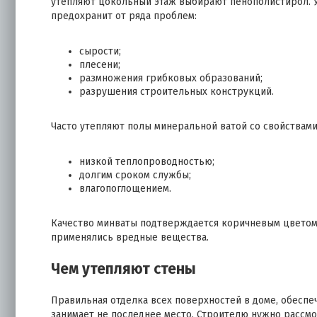
утепляют цокольный этаж выбирают пенополистирол. У
предохранит от ряда проблем:
сырости;
плесени;
размножения грибковых образований;
разрушения строительных конструкций.
Часто утепляют полы минеральной ватой со свойствами
низкой теплопроводностью;
долгим сроком службы;
влагопоглощением.
Качество минваты подтверждается коричневым цветом.
применялись вредные вещества.
Чем утепляют стены
Правильная отделка всех поверхностей в доме, обеспе
занимает не последнее место. Строителю нужно рассм