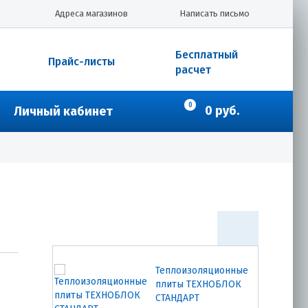
Теплоизоляционные
Адреса магазинов
Написать письмо
плиты РОКЛАЙТ
1200х600х50 мм (0.288
куб.м)
Бесплатный
Прайс-листы
расчет
1127.00
₽
Купить
0
0 руб.
Личный кабинет
Теплоизоляционные
плиты ТЕХНОФАС
Коттедж
1200х600х100 мм
(0.216 куб.м/2,16м2)
4033.00
₽
Купить
Теплоизоляционные
плиты ТЕХНОБЛОК
СТАНДАРТ