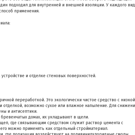
один подходил для внутренней и внешней изоляции. У каждого вид
способ применения.
иала:
и устройстве и отделке стеновых поверхностей.
ричной переработкой. Это экологически чистое средство с низкой
и отделкой, возможно сухое или влажное напыление. Для снижени
ны и антисептики.
 бревенчатых домах, их укладывают в щели.
щеп, где связывающим средством служит раствор цемента с
, его можно применять как отдельный стройматериал.
ии, где поризация воздействуют на поливинилхлоридные смолы