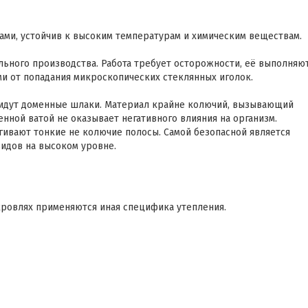
ами, устойчив к высоким температурам и химическим веществам.
ольного производства. Работа требует осторожности, её выполняю
ми от попадания микроскопических стеклянных иголок.
 идут доменные шлаки. Материал крайне колючий, вызывающий
енной ватой не оказывает негативного влияния на организм.
гивают тонкие не колючие полосы. Самой безопасной является
видов на высоком уровне.
кровлях применяются иная специфика утепления.