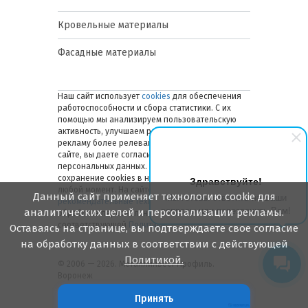
Кровельные материалы
Фасадные материалы
Наш сайт использует
cookies
для обеспечения
работоспособности и сбора статистики. С их
помощью мы анализируем пользовательскую
активность, улучшаем работу сайта и делаем
рекламу более релевантной. Оставаясь на
сайте, вы даете согласие на обработку ваших
персональных данных. Вы можете отключить
сохранение cookies в настройках браузера в
Здравствуйте!
любой момент. На сайте также применяются
Данный сайт применяет технологию cookie для
Мы готовы ответить на Ваши
рекомендательные технологии
. Подробнее об
вопросы или перезвонить Вам!
аналитических целей и персонализации рекламы.
обработке персональных данных — в
соответствующей
Политике
.
Оставаясь на странице, вы подтверждаете свое согласие
на обработку данных в соответствии с действующей
Политикой.
© 2006 — 2026. Металлинвест Профиль.
Воронеж
Принять