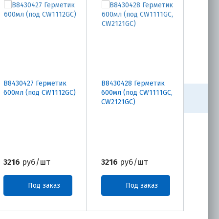
B8430427 Герметик
B8430428 Герметик
B8430
600мл (под CW1112GC)
600мл (под CW1111GC,
600мл
CW2121GC)
3216
руб/шт
3216
руб/шт
3126
Под заказ
Под заказ