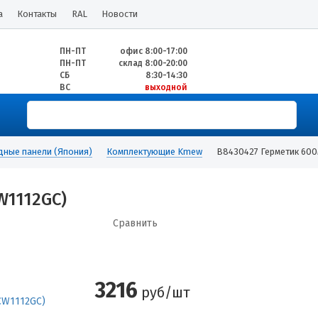
а
Контакты
RAL
Новости
ПН-ПТ
офис 8:00-17:00
ПН-ПТ
склад 8:00-20:00
СБ
8:30-14:30
ВС
выходной
дные панели (Япония)
Комплектующие Kmew
B8430427 Герметик 600
W1112GC)
Сравнить
3216
руб/шт