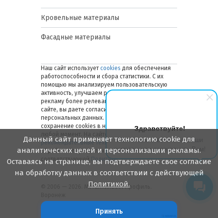
Кровельные материалы
Фасадные материалы
Наш сайт использует
cookies
для обеспечения
работоспособности и сбора статистики. С их
помощью мы анализируем пользовательскую
активность, улучшаем работу сайта и делаем
рекламу более релевантной. Оставаясь на
сайте, вы даете согласие на обработку ваших
персональных данных. Вы можете отключить
сохранение cookies в настройках браузера в
Здравствуйте!
любой момент. На сайте также применяются
Данный сайт применяет технологию cookie для
Мы готовы ответить на Ваши
рекомендательные технологии
. Подробнее об
вопросы или перезвонить Вам!
аналитических целей и персонализации рекламы.
обработке персональных данных — в
соответствующей
Политике
.
Оставаясь на странице, вы подтверждаете свое согласие
на обработку данных в соответствии с действующей
Политикой.
© 2006 — 2026. Металлинвест Профиль.
Воронеж
Принять