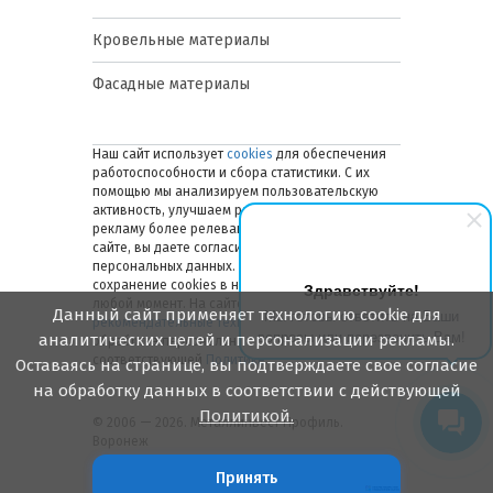
Кровельные материалы
Фасадные материалы
Наш сайт использует
cookies
для обеспечения
работоспособности и сбора статистики. С их
помощью мы анализируем пользовательскую
активность, улучшаем работу сайта и делаем
рекламу более релевантной. Оставаясь на
сайте, вы даете согласие на обработку ваших
персональных данных. Вы можете отключить
сохранение cookies в настройках браузера в
Здравствуйте!
любой момент. На сайте также применяются
Данный сайт применяет технологию cookie для
Мы готовы ответить на Ваши
рекомендательные технологии
. Подробнее об
вопросы или перезвонить Вам!
аналитических целей и персонализации рекламы.
обработке персональных данных — в
соответствующей
Политике
.
Оставаясь на странице, вы подтверждаете свое согласие
на обработку данных в соответствии с действующей
Политикой.
© 2006 — 2026. Металлинвест Профиль.
Воронеж
Принять