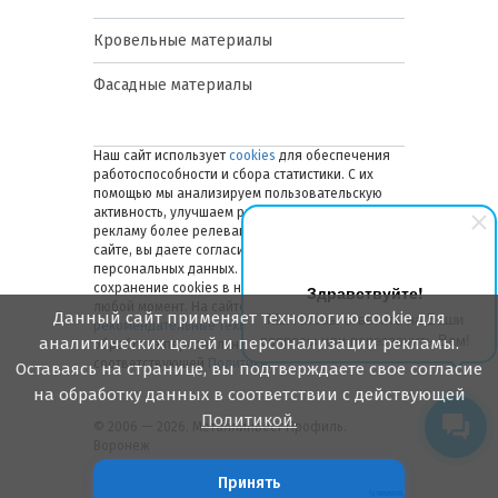
Кровельные материалы
Фасадные материалы
Наш сайт использует
cookies
для обеспечения
работоспособности и сбора статистики. С их
помощью мы анализируем пользовательскую
активность, улучшаем работу сайта и делаем
рекламу более релевантной. Оставаясь на
сайте, вы даете согласие на обработку ваших
персональных данных. Вы можете отключить
сохранение cookies в настройках браузера в
Здравствуйте!
любой момент. На сайте также применяются
Данный сайт применяет технологию cookie для
Мы готовы ответить на Ваши
рекомендательные технологии
. Подробнее об
вопросы или перезвонить Вам!
аналитических целей и персонализации рекламы.
обработке персональных данных — в
соответствующей
Политике
.
Оставаясь на странице, вы подтверждаете свое согласие
на обработку данных в соответствии с действующей
Политикой.
© 2006 — 2026. Металлинвест Профиль.
Воронеж
Принять