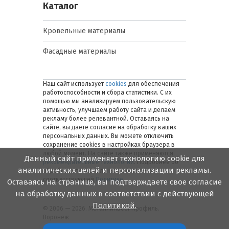
Каталог
Кровельные материалы
Фасадные материалы
Наш сайт использует
cookies
для обеспечения
работоспособности и сбора статистики. С их
помощью мы анализируем пользовательскую
активность, улучшаем работу сайта и делаем
рекламу более релевантной. Оставаясь на
сайте, вы даете согласие на обработку ваших
персональных данных. Вы можете отключить
сохранение cookies в настройках браузера в
любой момент. На сайте также применяются
Данный сайт применяет технологию cookie для
рекомендательные технологии
. Подробнее об
аналитических целей и персонализации рекламы.
обработке персональных данных — в
соответствующей
Политике
.
Оставаясь на странице, вы подтверждаете свое согласие
на обработку данных в соответствии с действующей
Политикой.
© 2006 — 2026. Металлинвест Профиль.
Воронеж