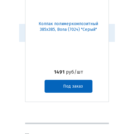
Колпак полимеркомпозитный
Парап
385х385, Bona (7024) "Серый"
260 мм
1491
руб/шт
Под заказ