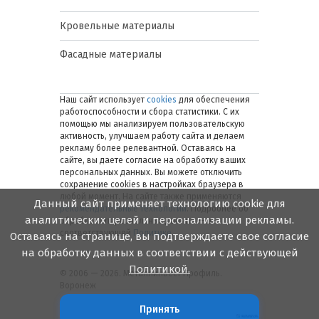
Кровельные материалы
Фасадные материалы
Наш сайт использует
cookies
для обеспечения
работоспособности и сбора статистики. С их
помощью мы анализируем пользовательскую
активность, улучшаем работу сайта и делаем
рекламу более релевантной. Оставаясь на
сайте, вы даете согласие на обработку ваших
персональных данных. Вы можете отключить
сохранение cookies в настройках браузера в
любой момент. На сайте также применяются
Данный сайт применяет технологию cookie для
рекомендательные технологии
. Подробнее об
аналитических целей и персонализации рекламы.
обработке персональных данных — в
соответствующей
Политике
.
Оставаясь на странице, вы подтверждаете свое согласие
на обработку данных в соответствии с действующей
Политикой.
© 2006 — 2026. Металлинвест Профиль.
Воронеж
Принять