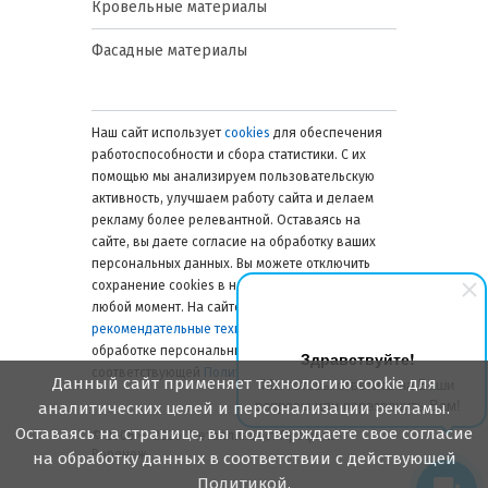
Кровельные материалы
Фасадные материалы
Наш сайт использует
cookies
для обеспечения
работоспособности и сбора статистики. С их
помощью мы анализируем пользовательскую
активность, улучшаем работу сайта и делаем
рекламу более релевантной. Оставаясь на
сайте, вы даете согласие на обработку ваших
персональных данных. Вы можете отключить
сохранение cookies в настройках браузера в
любой момент. На сайте также применяются
рекомендательные технологии
. Подробнее об
обработке персональных данных — в
Здравствуйте!
соответствующей
Политике
.
Данный сайт применяет технологию cookie для
Мы готовы ответить на Ваши
вопросы или перезвонить Вам!
аналитических целей и персонализации рекламы.
Оставаясь на странице, вы подтверждаете свое согласие
© 2006 — 2026. Металлинвест Профиль.
Воронеж
на обработку данных в соответствии с действующей
Политикой.