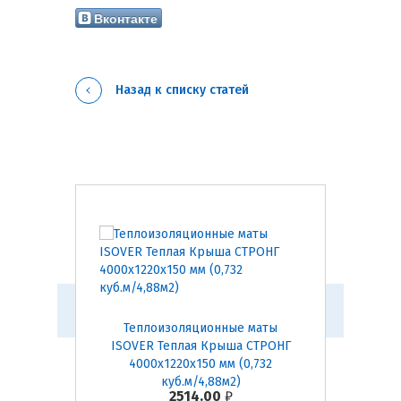
Вконтакте
Назад к списку статей
плиты
Теплоизоляционные маты
Тепл
х610х100
ISOVER Теплая Крыша СТРОНГ
ISOVER
)
4000х1220х150 мм (0,732
410
куб.м/4,88м2)
2514.00
₽