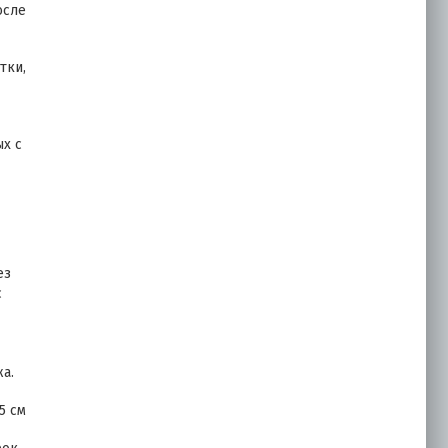
осле
тки,
ых с
ез
с
а.
5 см