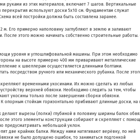
ими руками из этих материалов, включает 7 шагов. Вертикальные
ля перекрытия используют доски 5х10 см. Фундаментам служат
хема всей постройки должна быть составлена заранее.
 м. Его примерно наполовину заглубляют в землю и заливают
и. После этого можно начинать собственно строительные работы.
мощи уровня и углошлифовальной машины. При этом необходимо
стороны на высоте примерно 400 мм приваривают металлические
репление к швеллерам осуществляется длинными болтами.
тать посредством ручного или механического рубанка. После этог
 закрепляют временными укосинами. Их можно сделать из любых
устройству верхней обвязки. Необходимо следить за тем, чтобы
имают укосины только после завершения сборки обвязки.
 К опорным стойкам горизонтально прибивают длинные доски, на 
ах делают вырезы (полки) глубиной в половину ширины балок обвя
После этого элементы конструкции собирают и скрепляют с помо
но предусматривать небольшой уклон.
пят две крайних балки. Между ними натягивают верёвку, по ней
бвязки не было допущено ошибок, то заниматься подгонкой