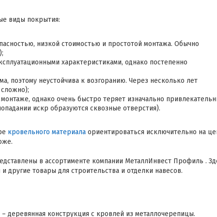
ые виды покрытия:
опасностью, низкой стоимостью и простотой монтажа. Обычно
;
сплуатационными характеристиками, однако постепенно
ума, поэтому неустойчива к возгоранию. Через несколько лет
 сложно);
в монтаже, однако очень быстро теряет изначально привлекатель
попадании искр образуются сквозные отверстия).
оре
кровельного материала
ориентироваться исключительно на це
оже.
едставлены в ассортименте компании МеталлИнвест Профиль . Зд
и другие товары для строительства и отделки навесов.
 – деревянная конструкция с кровлей из металлочерепицы.