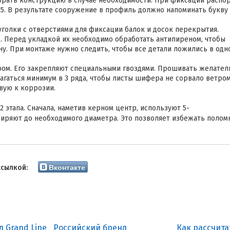
брать конструкцию в случае необходимости. При фиксации распо
25. В результате сооружение в профиль должно напоминать букву
голки с отверстиями для фиксации балок и досок перекрытия.
м. Перед укладкой их необходимо обработать антипиреном, чтобы
ну. При монтаже нужно следить, чтобы все детали ложились в одн
ом. Его закрепляют специальными гвоздями. Прошивать желател
гаться минимум в 3 ряда, чтобы листы шифера не сорвало ветром
вую к коррозии.
 этапа. Сначала, наметив керном центр, используют 5-
иряют до необходимого диаметра. Это позволяет избежать полом
Вконтакте
ссылкой:
 Grand Line
Российский бренд
Как рассчит