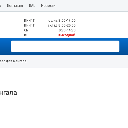
а
Контакты
RAL
Новости
ПН-ПТ
офис 8:00-17:00
ПН-ПТ
склад 8:00-20:00
СБ
8:30-14:30
ВС
выходной
вес для мангала
нгала