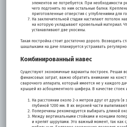
элементов не потребуется. При необходимости р
чего подгонять по ним остальные балки. Креплен
приготовленные отверстия с углублениями для г
На заключительной стадии настилают потолок нав
на которую укладывают кровельный материал. Чт
устанавливают две укосины.
Такая постройка стоит достаточно дорого. Возводить с
шашлыками на даче планируется устраивать регулярно
Комбинированный навес
Существуют экономичные варианты построек. Решая воп
финансовых затрат, важно обратить внимание на конст
сварочного аппарата, который имеется не у каждого да
крышей из асбоцементного шифера. В качестве стоек 
На расстоянии около 2-х метров друг от друга (
глубиной 1200 мм. В их верхней части выпилива
Поперечины рекомендуется выбирать длиной около 
Между вертикальными стойками и концами попереч
и крепят шурупами. Это важный момент, так как 