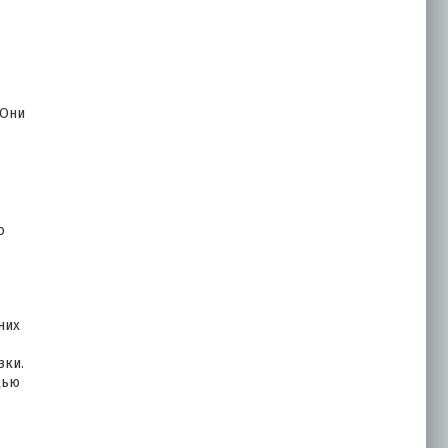
1133.00
₽
Купить
 Они
Гибкая черепица
ДЖАЗ ДРАКОНИЙ ЗУБ
(даллас)
о
1133.00
₽
Купить
них
зки.
щью