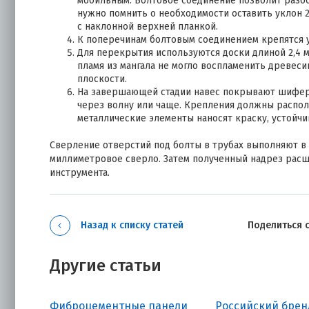
мобильным. Болтовое соединение позволит разо
нужно помнить о необходимости оставить уклон 
с наклонной верхней планкой.
К поперечинам болтовым соединением крепятся у
Для перекрытия используются доски длиной 2,4 
пламя из мангала не могло воспламенить древеси
плоскости.
На завершающей стадии навес покрывают шифер
через волну или чаще. Крепления должны распола
металлические элементы наносят краску, устойчи
Сверление отверстий под болты в трубах выполняют в 2
миллиметровое сверло. Затем полученный надрез расш
инструмента.
Назад к списку статей
Поделиться 
Другие статьи
Фиброцементные панели
Российский бренд