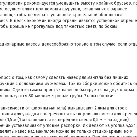
егулировки рекомендуется уменьшить высоту крайних брусьев, п
ие осуществляют при помощи шурупов, вставляя их в заранее
оловок, чтобы не мешать установке кровельной обрешётки.
еса. В целях экономии иногда ограничиваются установкой обрешё
обы крыша не прогнулась под тяжестью снега, по бокам
тационарные навесы целесообразно только в том случае, если отд
.
рос о том, как самому сделать навес для мангала без лишних
рукции с основанием из железа. При их сборке можно обойтись б
чника. Один из самых простых навесов базируется на двух опорах 
используются 80-миллиметровые трубы. Этапы сборки:
в зависимости от ширины мангала) выкапывают 2 ямы для стоек
ют ниши для укладки поперечины и высверливают места для крепеж
1,5 м (1 м оставляется на передний свес и 0,5 м – на задний).
ин устанавливают угловые распорки. Их делают из уголка 4,5х4,
сделать навес над мангалом можно не только стационарным, но и