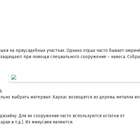
ки на приусадебных участках. Однако отдых часто бывает омрач
л защищают при помощи специального сооружения – навеса. Собра
д
ильно выбрать материал. Каркас возводится из дерева, металла ил
изайну. Для их сооружения часто используются остатки от
рая и т.д.). Их минусами являются: