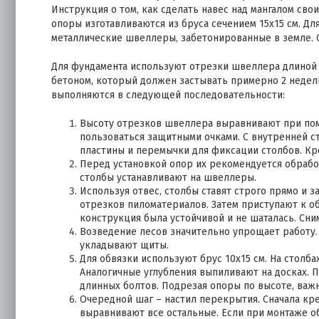
Инструкция о том, как сделать навес над мангалом сво
опоры изготавливаются из бруса сечением 15х15 см. Д
металлические швеллеры, забетонированные в земле. С
Для фундамента используют отрезки швеллера длиной 2
бетоном, который должен застывать примерно 2 недел
выполняются в следующей последовательности:
Высоту отрезков швеллера выравнивают при по
пользоваться защитными очками. С внутренней 
пластины и перемычки для фиксации столбов. К
Перед установкой опор их рекомендуется обрабо
столбы устанавливают на швеллеры.
Используя отвес, столбы ставят строго прямо и
отрезков пиломатериалов. Затем приступают к об
конструкция была устойчивой и не шаталась. Сн
Возведение лесов значительно упрощает работу.
укладывают щиты.
Для обвязки используют брус 10х15 см. На столб
Аналогичные углубления выпиливают на досках. 
длинных болтов. Подрезая опоры по высоте, важ
Очередной шаг – настил перекрытия. Сначала кре
выравнивают все остальные. Если при монтаже о