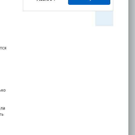
Гибкая черепица
ДЖАЗ ДРАКОНИЙ ЗУБ
(сицилия)
тся
1133.00
₽
Купить
Гибкая черепица
ДЖАЗ ДРАКОНИЙ ЗУБ
ько
(чикаго)
 ли
ть
1133.00
₽
Купить