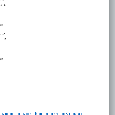
рок
 «Т»
ой
ьно
. На
ки
ать конек крыши
Как правильно утеплить