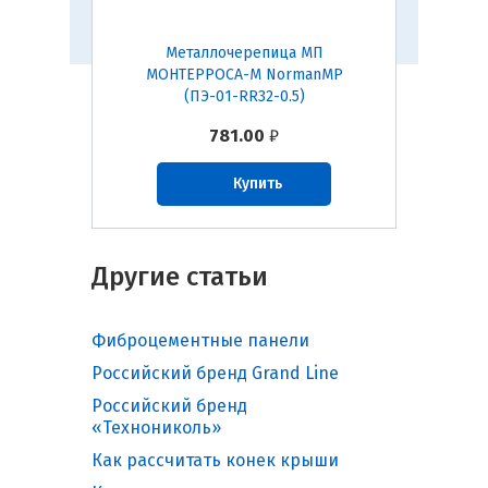
 МП
Металлочерепица МП
Ме
manMP
МОНТЕРРОСА-M NormanMP
МОНТ
(ПЭ-01-RR32-0.5)
781.00
₽
Купить
Другие статьи
Фиброцементные панели
Российский бренд Grand Line
Российский бренд
«Технониколь»
Как рассчитать конек крыши