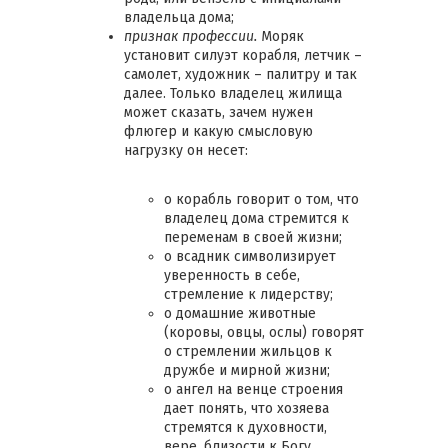
владельца дома;
признак профессии.
Моряк
установит силуэт корабля, летчик –
самолет, художник – палитру и так
далее. Только владелец жилища
может сказать, зачем нужен
флюгер и какую смысловую
нагрузку он несет:
o корабль говорит о том, что
владелец дома стремится к
переменам в своей жизни;
o всадник символизирует
уверенность в себе,
стремление к лидерству;
o домашние животные
(коровы, овцы, ослы) говорят
о стремлении жильцов к
дружбе и мирной жизни;
o ангел на венце строения
дает понять, что хозяева
стремятся к духовности,
вере, близости к Богу.