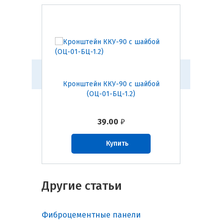
шайбой
Кронштейн ККУ-90 с шайбой
Кроншт
(ОЦ-01-БЦ-1.2)
39.00
₽
Купить
Другие статьи
Фиброцементные панели