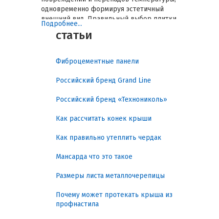
одновременно формируя эстетичный
внешний вид. Правильный выбор плитки
Подробнее...
снижает риск преждевременного
статьи
ремонта, обеспечивает долговечность
фасада и упрощает монтаж. В этом
обзоре рассмотрены практическая
Фиброцементные панели
польза, классификация плитки,
ключевые характеристики, нормативы и
Российский бренд Grand Line
рекомендации по подбору и монтажу.
Российский бренд «Технониколь»
Гарантированная защита
Как рассчитать конек крыши
фасада и долговечность
отделки
Как правильно утеплить чердак
Фасадная плитка Hauberk
решает
Мансарда что это такое
несколько практических задач:
Размеры листа металлочерепицы
Защита от влаги и сырости: плитка
Почему может протекать крыша из
предотвращает проникновение
профнастила
воды в конструкцию, минимизируя