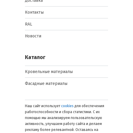
фактурой, оптимальна для фасадов
Доставка
с акцентной отделкой и
декоративными элементами.
Контакты
RAL
Каждый тип плитки обеспечивает
одинаковую базовую защиту, различия
Новости
касаются эстетики, текстуры и
подходящего стиля здания.
Ключевые параметры и
Каталог
характеристики
Кровельные материалы
При выборе плитки важно учитывать:
Фасадные материалы
Толщина и вес плитки: стандартная
толщина 10–12 мм, вес 25–28 кг/м²;
влияет на нагрузку на стену и тип
Наш сайт использует
cookies
для обеспечения
подконструкции.
работоспособности и сбора статистики. С их
помощью мы анализируем пользовательскую
Морозостойкость (F100–F150):
активность, улучшаем работу сайта и делаем
выдерживает 100–150 циклов
рекламу более релевантной. Оставаясь на
замерзания и оттаивания, что