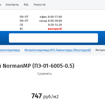
а
Контакты
RAL
Новости
ПН-ПТ
офис 8:00-17:00
ПН-ПТ
склад 8:00-20:00
СБ
8:30-14:30
ВС
выходной
аллочерепица
Металлочерепица МП Ламонтерра (Монтеррей)
Метал
NormanMP (ПЭ-01-6005-0.5)
Сравнить
747
руб/м2