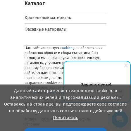
Каталог
Кровельные материалы
Фасадные материалы
Наш сайт использует
cookies
для обеспечения
работоспособности и сбора статистики. С их
помощью мы анализируем пользовательскую
активность, улучшаем работу сайта и делаем
рекламу более релевантной. Оставаясь на
сайте, вы даете согласие на обработку ваших
персональных данных. Вы можете отключить
сохранение cookies в настройках браузера в
Здравствуйте!
любой момент. На сайте также применяются
Данный сайт применяет технологию cookie для
Мы готовы ответить на Ваши
рекомендательные технологии
. Подробнее об
вопросы или перезвонить Вам!
аналитических целей и персонализации рекламы.
обработке персональных данных — в
соответствующей
Политике
.
Оставаясь на странице, вы подтверждаете свое согласие
на обработку данных в соответствии с действующей
Политикой.
© 2006 — 2026. Металлинвест Профиль.
Воронеж