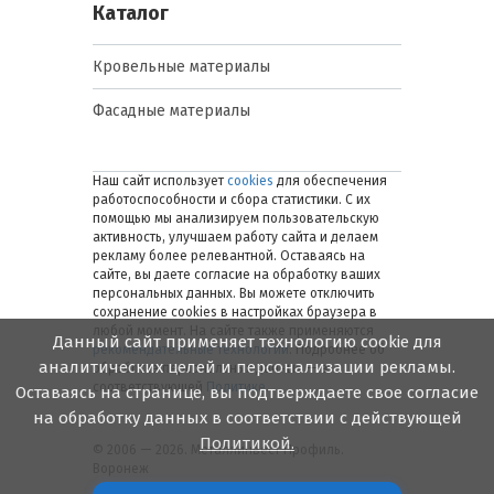
Каталог
Кровельные материалы
Фасадные материалы
Наш сайт использует
cookies
для обеспечения
работоспособности и сбора статистики. С их
помощью мы анализируем пользовательскую
активность, улучшаем работу сайта и делаем
рекламу более релевантной. Оставаясь на
сайте, вы даете согласие на обработку ваших
персональных данных. Вы можете отключить
сохранение cookies в настройках браузера в
любой момент. На сайте также применяются
Данный сайт применяет технологию cookie для
рекомендательные технологии
. Подробнее об
аналитических целей и персонализации рекламы.
обработке персональных данных — в
соответствующей
Политике
.
Оставаясь на странице, вы подтверждаете свое согласие
на обработку данных в соответствии с действующей
Политикой.
© 2006 — 2026. Металлинвест Профиль.
Воронеж