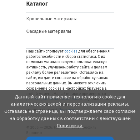
Каталог
Кровельные материалы
Фасадные материалы
Наш сайт использует
cookies
для обеспечения
работоспособности и сбора статистики. С их
помощью мы анализируем пользовательскую
активность, улучшаем работу сайта и делаем
рекламу более релевантной. Оставаясь на
сайте, вы даете согласие на обработку ваших
персональных данных. Вы можете отключить
сохранение cookies в настройках браузера в
любой момент. На сайте также применяются
Данный сайт применяет технологию cookie для
рекомендательные технологии
. Подробнее об
аналитических целей и персонализации рекламы.
обработке персональных данных — в
соответствующей
Политике
.
Оставаясь на странице, вы подтверждаете свое согласие
на обработку данных в соответствии с действующей
Политикой.
© 2006 — 2026. Металлинвест Профиль.
Воронеж