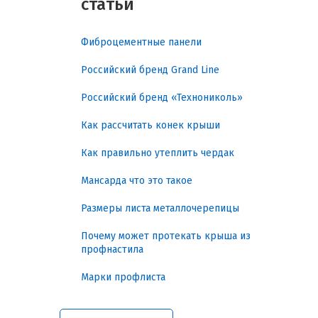
статьи
материала
снижает затраты на ремонт,
продлевает срок службы зданий и
упрощает монтаж. В данном гиде
Фиброцементные панели
рассматривается практическая польза,
классификация, ключевые параметры,
Российский бренд Grand Line
нормативы, рекомендации по выбору и
монтажу, а также эксплуатация в
Российский бренд «Технониколь»
различных климатических условиях.
Как рассчитать конек крыши
Надежная защита и
Как правильно утеплить чердак
долговечность
конструкции
Мансарда что это такое
Размеры листа металлочерепицы
Профилированный лист МП-20х1100
оцинковка решает сразу несколько
Почему может протекать крыша из
задач:
профнастила
Прочность и жесткость:
Марки профлиста
трапециевидный профиль
обеспечивает устойчивость к
ветровым и снеговым нагрузкам,