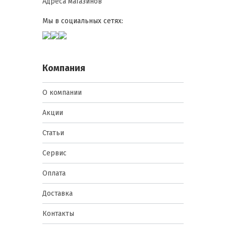
Адреса магазинов
трудозатраты и повышая
герметичность.
Мы в социальных сетях:
Долговременная эксплуатация:
оцинкованная поверхность
обеспечивает срок службы более
15–20 лет без дополнительной
Компания
покраски или обработки.
Снижение эксплуатационных
О компании
затрат: минимальная
необходимость в техническом
Акции
обслуживании и покраске снижает
расходы на содержание зданий и
Статьи
сооружений.
Универсальность применения:
Сервис
оцинкованный лист подходит для
стен, крыш, заборов, складских и
Оплата
вспомогательных сооружений,
обеспечивая одинаково высокий
Доставка
уровень защиты.
Контакты