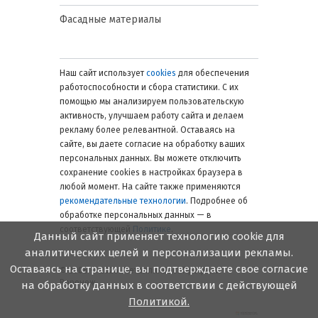
Стандартная толщина 0,45–0,6 мм
Фасадные материалы
обеспечивает долговечность без
значительного увеличения веса
конструкции.
Наш сайт использует
cookies
для обеспечения
Профнастил с полимерным
работоспособности и сбора статистики. С их
покрытием (PE, PEMA, PVDF).
помощью мы анализируем пользовательскую
Дополнительная цветовая
активность, улучшаем работу сайта и делаем
стойкость, защита от
рекламу более релевантной. Оставаясь на
ультрафиолета, увеличенный срок
сайте, вы даете согласие на обработку ваших
службы. Оптимален для фасадов и
персональных данных. Вы можете отключить
видимых конструкций.
сохранение cookies в настройках браузера в
Полимерные слои толщиной 25–35
любой момент. На сайте также применяются
мкм повышают устойчивость к
рекомендательные технологии
. Подробнее об
механическим царапинам и
обработке персональных данных — в
химическим воздействиям.
соответствующей
Политике
.
Данный сайт применяет технологию cookie для
Нержавеющий профнастил.
Применяется в условиях
аналитических целей и персонализации рекламы.
повышенной влажности или
Оставаясь на странице, вы подтверждаете свое согласие
© 2006 — 2026. Металлинвест Профиль.
агрессивной среды, где цинковое
Воронеж
на обработку данных в соответствии с действующей
покрытие недостаточно. Например,
Политикой.
для зданий в прибрежной зоне или