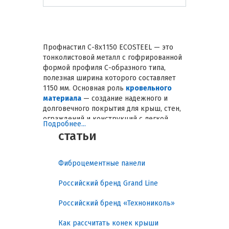
заказ
Профнастил С-8х1150 ECOSTEEL — это
тонколистовой металл с гофрированной
формой профиля С-образного типа,
полезная ширина которого составляет
1150 мм. Основная роль
кровельного
материала
— создание надежного и
долговечного покрытия для крыш, стен,
ограждений и конструкций с легкой
Подробнее...
несущей нагрузкой. Правильный выбор
статьи
профнастила обеспечивает защиту от
влаги, ветра и механических
воздействий, минимизирует расходы на
Фиброцементные панели
обслуживание и продлевает срок
службы конструкции. В гиде
Российский бренд Grand Line
представлены анализ практических
задач, классификация по типам,
Российский бренд «Технониколь»
ключевые характеристики, стандарты
качества, рекомендации по выбору и
Как рассчитать конек крыши