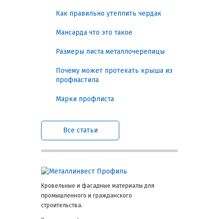
монтажу.
Как правильно утеплить чердак
Гарантированная защита,
Мансарда что это такое
долговечность и экономия
на эксплуатации
Размеры листа металлочерепицы
Почему может протекать крыша из
Профнастил С-8х1150 ECOSTEEL решает
профнастила
несколько ключевых задач:
Марки профлиста
Защита от протечек и атмосферных
воздействий. Высококачественное
покрытие и профиль
Все статьи
обеспечивают надежный барьер
для дождя, снега и ветра,
предотвращая развитие коррозии
в точках крепления и на стыках.
Устойчивость к механическим
Кровельные и фасадные материалы для
нагрузкам. Даже при ветровых или
промышленного и гражданского
снеговых нагрузках профиль
строительства.
сохраняет форму без деформаций.
Для легких конструкций С-8