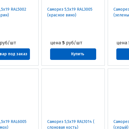
,5х19 RAL5002
Саморез 5,5х19 RAL3005
Саморез
арин)
(красное вино)
(зелены
руб/шт
цена
5
руб/шт
цена
вар под заказ
Купить
,5х19 RAL6005
Саморез 5,5х19 RAL1014 (
Саморез
мох)
слоновая кость)
(серый)