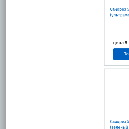
Саморез 5
(ультрам
цена
5
То
Саморез 5
(зеленый 