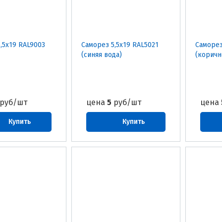
,5х19 RAL9003
Саморез 5,5х19 RAL5021
Саморез
(синяя вода)
(коричн
руб/шт
цена
5
руб/шт
цена
Купить
Купить