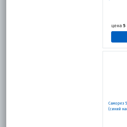
цена
5
Саморез 5
(синий н