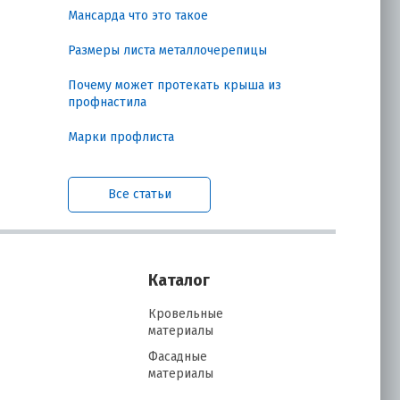
Мансарда что это такое
Размеры листа металлочерепицы
т
ах
Почему может протекать крыша из
профнастила
 и
Марки профлиста
Все статьи
Каталог
Кровельные
ит
материалы
Фасадные
материалы
ый