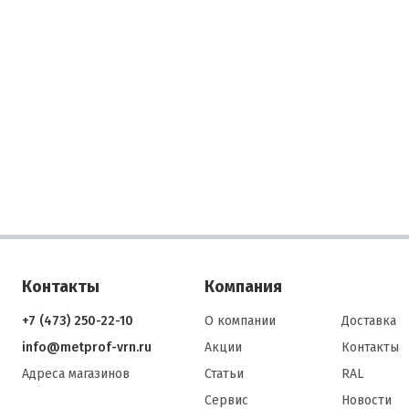
ьное соединение кровельных и фасадных элементов
льная длина и диаметр обеспечивают прочное сцепление листов
а с подложкой или деревянными элементами каркаса. Это снижае
еформации и продлевает срок службы покрытия, особенно в мест
кой ветровой нагрузкой.
 от коррозии и долговечность покрытия
е полимерное покрытие предотвращает контакт металла с влагой
одом, продлевая срок службы крепежа до 15–20 лет. Для
ежных или влажных регионов важно выбирать саморезы с
нной стойкостью покрытия, например, полиэстер или ПВДФ.
изация протечек через крепежные отверстия
ительная шайба в головке самореза совместно с резьбой
ствует попаданию воды в монтажные отверстия. Это особенно
при монтаже профнастила и сэндвич-панелей, где вода может
трироваться в волнах листа.
Контакты
Компания
ть и удобство монтажа
 наконечник и широкая резьба позволяют закручивать саморезы
+7 (473) 250-22-10
О компании
Доставка
едварительного сверления в тонкий металл и дерево. Это эконом
е время и снижает риск повреждения материала.
info@metprof-vrn.ru
Акции
Контакты
рсальность применения
Адреса магазинов
Статьи
RAL
зы подходят для крепления кровли, фасадных панелей,
оконструкций и легких деревянных элементов, обеспечивая един
Сервис
Новости