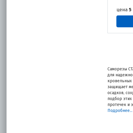
цена
5
Саморезы СТ
для надежно
кровельных 
защищает ме
осадков, со
подбор этих
протечек и 
практическа
Подробнее...
сценарии вы
Какие з