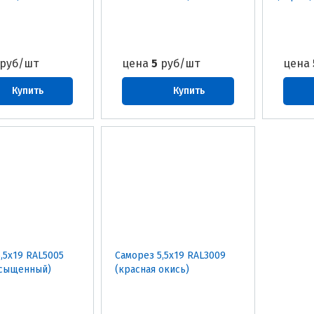
руб/шт
цена
5
руб/шт
цена
Купить
Купить
,5х19 RAL5005
Саморез 5,5х19 RAL3009
асыщенный)
(красная окись)