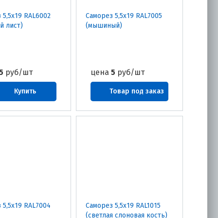
 5,5х19 RAL6002
Саморез 5,5х19 RAL7005
й лист)
(мышиный)
5
руб/шт
цена
5
руб/шт
Купить
Товар под заказ
 5,5х19 RAL7004
Саморез 5,5х19 RAL1015
(светлая слоновая кость)