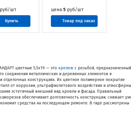
руб/шт
цена
5
руб/шт
Купить
Товар под заказ
АНДАРТ цветные 5,5х19 — это
крепеж
с резьбой, предназначенный
го соединения металлических и деревянных элементов в
и отделочных конструкциях. Их цветное полимерное покрытие
талл от коррозии, ультрафиолетового воздействия и атмосферн
храняя эстетичный внешний вид кровли и фасада. Правильный
 саморезов обеспечивает долговечность конструкции, снижает ри
экономит средства на последующем ремонте. В гиде рассмотрены
я польза, классификация, ключевые характеристики, нормативы,
бора, комплектующие и монтаж.
адачи решают саморезы СТАНДАРТ 5,5х19