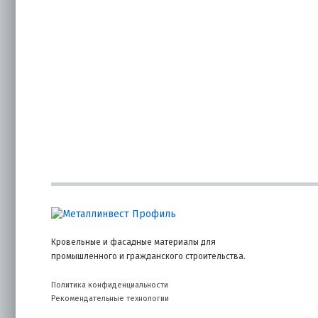
Стабил
Оптима
металл
риск д
с высо
Защита
Цветно
кислор
прибр
повыше
Миним
Уплотн
препят
важно 
концен
Скорос
Острый
Кровельные и фасадные материалы для
без пр
промышленного и гражданского строительства.
рабоче
Униве
Политика конфиденциальности
Саморе
Рекомендательные технологии
металл