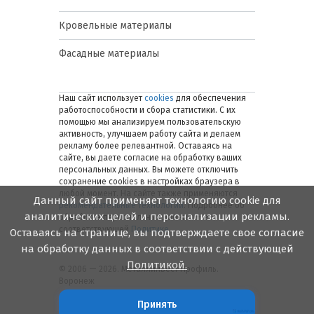
Кровельные материалы
Фасадные материалы
Наш сайт использует
cookies
для обеспечения
работоспособности и сбора статистики. С их
помощью мы анализируем пользовательскую
активность, улучшаем работу сайта и делаем
рекламу более релевантной. Оставаясь на
сайте, вы даете согласие на обработку ваших
персональных данных. Вы можете отключить
сохранение cookies в настройках браузера в
любой момент. На сайте также применяются
Данный сайт применяет технологию cookie для
рекомендательные технологии
. Подробнее об
аналитических целей и персонализации рекламы.
обработке персональных данных — в
соответствующей
Политике
.
Оставаясь на странице, вы подтверждаете свое согласие
на обработку данных в соответствии с действующей
Политикой.
© 2006 — 2026. Металлинвест Профиль.
Воронеж
Принять