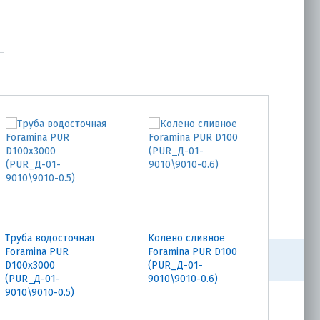
Труба водосточная
Колено сливное
Угол 
Foramina PUR
Foramina PUR D100
внутр
D100х3000
(PUR_Д-01-
PUR D
(PUR_Д-01-
9010\9010-0.6)
9010\
9010\9010-0.5)