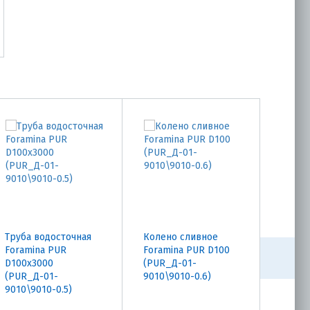
Труба водосточная
Колено сливное
Угол 
Foramina PUR
Foramina PUR D100
внутр
D100х3000
(PUR_Д-01-
PUR D
(PUR_Д-01-
9010\9010-0.6)
9010\
9010\9010-0.5)