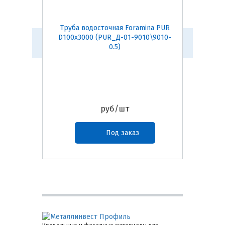
Труба водосточная Foramina PUR
Желоб в
D100х3000 (PUR_Д-01-9010\9010-
D125х30
0.5)
руб/шт
Под заказ