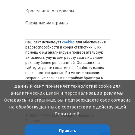
Кровельные материалы
Фасадные материалы
Наш сайт использует
cookies
для обеспечения
работоспособности и сбора статистики. С их
помощью мы анализируем пользовательскую
активность, улучшаем работу сайта и делаем
рекламу более релевантной. Оставаясь на
сайте, вы даете согласие на обработку ваших
персональных данных. Вы можете отключить
сохранение cookies в настройках браузера в
любой момент. На сайте также применяются
Данный сайт применяет технологию cookie для
рекомендательные технологии
. Подробнее об
аналитических целей и персонализации рекламы.
обработке персональных данных — в
соответствующей
Политике
.
Оставаясь на странице, вы подтверждаете свое согласие
на обработку данных в соответствии с действующей
Политикой.
© 2006 — 2026. Металлинвест Профиль.
Воронеж
Принять