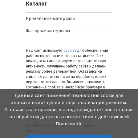
Каталог
Кровельные материалы
Фасадные материалы
Наш сайт использует
cookies
для обеспечения
работоспособности и сбора статистики. С их
помощью мы анализируем пользовательскую
активность, улучшаем работу сайта и делаем
рекламу более релевантной. Оставаясь на
сайте, вы даете согласие на обработку ваших
персональных данных. Вы можете отключить
сохранение cookies в настройках браузера в
любой момент. На сайте также применяются
Данный сайт применяет технологию cookie для
рекомендательные технологии
. Подробнее об
аналитических целей и персонализации рекламы.
обработке персональных данных — в
соответствующей
Политике
.
Оставаясь на странице, вы подтверждаете свое согласие
на обработку данных в соответствии с действующей
Политикой.
© 2006 — 2026. Металлинвест Профиль.
Воронеж