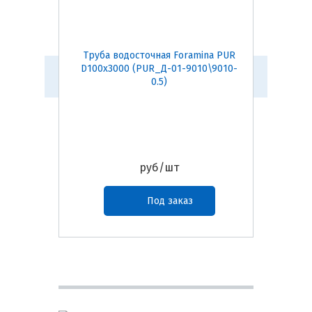
Труба водосточная Foramina PUR
Желоб в
D100х3000 (PUR_Д-01-9010\9010-
D125х30
0.5)
руб/шт
Под заказ