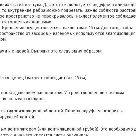
них частей выступа. Для этого используется ондуфлеш длиной до
й, то внутренние ребра можно подрезать. Важно соблюсти расстоя
мое пространство не перекрывалось. Нахлест элементов соблюдае
ются торцевыми коньками.
 Крепление осуществляется с нахлестом в 15 см. Для того, чтобы
остранство от засоров и насекомых используются влагоизоляция
сом.
ми и ендовой. Выглядит это следующим образом:
тся щипец (нахлест соблюдается в 15 см).
 прокладыванием заполнителя. Устройство внешнего излома
а используется ендова.
тся гидроизоляционной лентой. Поверх ондуфлеш крепится
ирующей лентой.
м вентилятором (или вентиляционной трубой). Это необходимо 
артук, а на него крепятся листы ондувиллы.