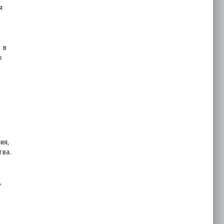
я
 в
к
ия,
тва.
,