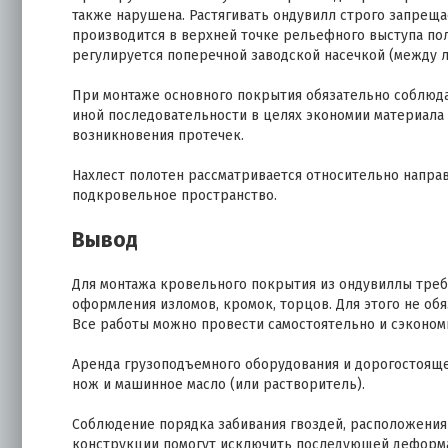
также нарушена. Растягивать ондувилл строго запреща
производится в верхней точке рельефного выступа пол
регулируется поперечной заводской насечкой (между л
При монтаже основного покрытия обязательно соблюда
иной последовательности в целях экономии материала 
возникновения протечек.
Нахлест полотен рассматривается относительно напра
подкровельное пространство.
Вывод
Для монтажа кровельного покрытия из ондувиллы треб
оформления изломов, кромок, торцов. Для этого не об
Все работы можно провести самостоятельно и сэконом
Аренда грузоподъемного оборудования и дорогостоящег
нож и машинное масло (или растворитель).
Соблюдение порядка забивания гвоздей, расположения
конструкции помогут исключить последующей деформа