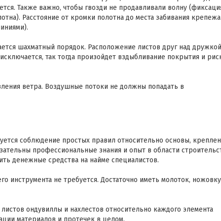
ется. Также важно, чтобы гвозди не продавливали волну (фиксаци
отна). Расстояние от кромки полотна до места забивания крепежа
иниями).
ется шахматный порядок. Расположение листов друг над дружкой
исключается, так тогда произойдет вздыбливание покрытия и рис
вления ветра. Воздушные потоки не должны попадать в
уется соблюдение простых правил относительно основы, креплен
язательны профессиональные знания и опыт в области строительс
ить денежные средства на найме специалистов.
о инструмента не требуется. Достаточно иметь молоток, ножовку
 листов ондувиллы и нахлестов относительно каждого элемента
ции материалов и протечек в целом.