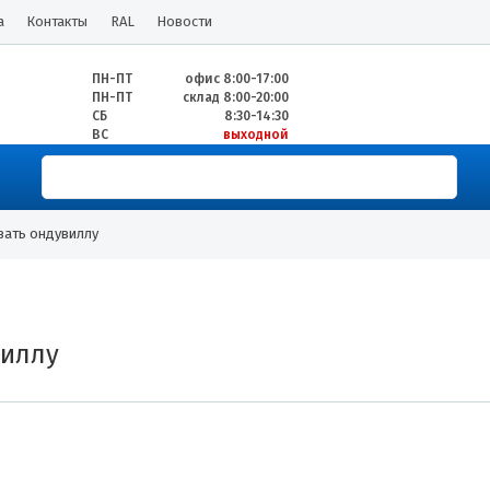
а
Контакты
RAL
Новости
ПН-ПТ
офис 8:00-17:00
ПН-ПТ
склад 8:00-20:00
СБ
8:30-14:30
ВС
выходной
вать ондувиллу
виллу