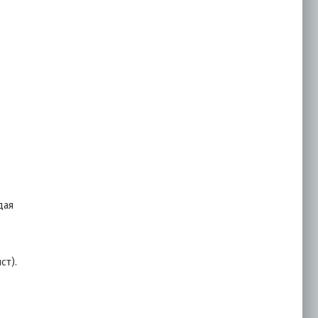
дая
ст).