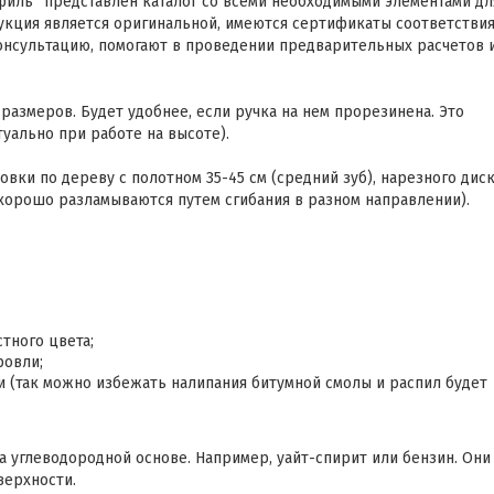
офиль” представлен каталог со всеми необходимыми элементами дл
укция является оригинальной, имеются сертификаты соответствия
нсультацию, помогают в проведении предварительных расчетов 
размеров. Будет удобнее, если ручка на нем прорезинена. Это
уально при работе на высоте).
и по дереву с полотном 35-45 см (средний зуб), нарезного дис
хорошо разламываются путем сгибания в разном направлении).
тного цвета;
ровли;
 (так можно избежать налипания битумной смолы и распил будет
 углеводородной основе. Например, уайт-спирит или бензин. Они
верхности.