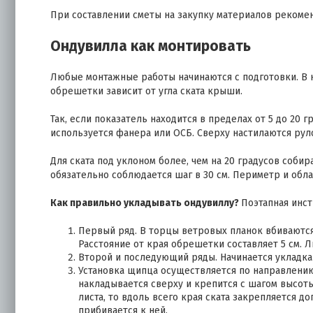
При составлении сметы на закупку материалов рекомен
Ондувилла как монтировать
Любые монтажные работы начинаются с подготовки. В к
обрешетки зависит от угла ската крыши.
Так, если показатель находится в пределах от 5 до 20 
используется фанера или ОСБ. Сверху настилаются рул
Для ската под уклоном более, чем на 20 градусов собир
обязательно соблюдается шаг в 30 см. Периметр и обла
Как правильно укладывать ондувиллу?
Поэтапная инст
Первый ряд. В торцы ветровых планок вбиваются
Расстояние от края обрешетки составляет 5 см. 
Второй и последующий ряды. Начинается укладка
Установка щипца осуществляется по направлению 
накладывается сверху и крепится с шагом высот
листа, то вдоль всего края ската закрепляется д
прибивается к ней.