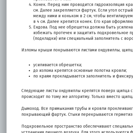
Конек. Перед ним проводится гидроизоляция край
см. Далее закрепляется фартук. Если угол остры
между ними и коньком в 2 см, чтобы вентилируе
в 4 см. Далее крепится конек. Его края оформля
Ендова. Под нее обрешетка должна быть усилена.
избежать протечек и защитить подкровельное пр
(подкладки) или специальный заполнитель с вор
Изломы крыши покрываются листами ондувиллы, щипца
усиливается обрешетка;
до излома крепятся основные полотна кровли;
по краям прокладывается заполнитель и фиксируе
Следующие листы ондувиллы крепятся поверх щипца с
происходит по тому же алгоритму. Только вместо щипц
Дымоход. Все примыкания трубы и кровли проклеиваю
покрывающий фартук. Стыки перекрываются герметиз
Подкровельное пространство обеспечивают специальны
устранения лишнего воздуха. Для этого используются ф