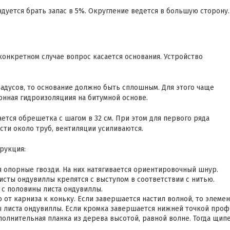
дуется брать запас в 5%. Округление ведется в большую сторону.
онкретном случае вопрос касается основания. Устройство
градусов, то основание должно быть сплошным. Для этого чаще
онная гидроизоляциия на битумной основе.
ается обрешетка с шагом в 32 см. При этом для первого ряда
сти около труб, вентиляции усиливаются.
рукция:
 опорные гвозди. На них натягивается ориентировочный шнур.
Листы ондувиллы крепятся с выступом в соответствии с нитью.
 с половины листа ондувиллы.
от карниза к коньку. Если завершается настил волной, то элемен
ы листа ондувиллы. Если кромка завершается нижней точкой проф
ополнительная планка из дерева высотой, равной волне. Тогда щип