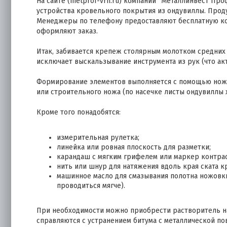
На сайте (metprof-vrn.ru) компании “Металлинвест Пр
устройства кровельного покрытия из ондувиллы. Прод
Менеджеры по телефону предоставляют бесплатную ко
оформляют заказ.
Итак, забивается крепеж столярным молотком средних 
исключает выскальзывание инструмента из рук (что акт
Формирование элементов выполняется с помощью ножовк
или строительного ножа (по насечке листы ондувиллы 
Кроме того понадобятся:
измерительная рулетка;
линейка или ровная плоскость для разметки;
карандаш с мягким грифелем или маркер контрас
нить или шнур для натяжения вдоль края ската к
машинное масло для смазывания полотна ножовки
проводиться мягче).
При необходимости можно приобрести растворитель на
справляются с устранением битума с металлической по