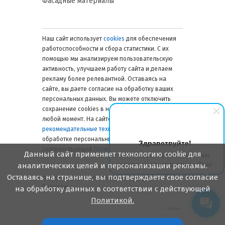
Фасадные материалы
Наш сайт использует
cookies
для обеспечения
работоспособности и сбора статистики. С их
помощью мы анализируем пользовательскую
активность, улучшаем работу сайта и делаем
рекламу более релевантной. Оставаясь на
сайте, вы даете согласие на обработку ваших
персональных данных. Вы можете отключить
сохранение cookies в настройках браузера в
любой момент. На сайте также применяются
рекомендательные технологии
. Подробнее об
обработке персональных данных — в
Здравствуйте!
соответствующей
Политике
.
Данный сайт применяет технологию cookie для
Мы готовы ответить на Ваши
вопросы или перезвонить Вам!
аналитических целей и персонализации рекламы.
Оставаясь на странице, вы подтверждаете свое согласие
© 2006 — 2026. Металлинвест Профиль.
Воронеж
на обработку данных в соответствии с действующей
Политикой.