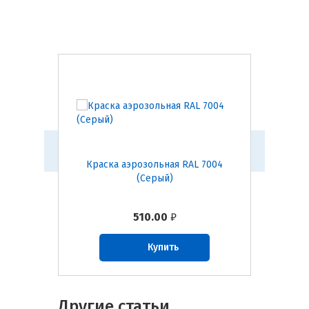
AL 8017
Краска аэрозольная RAL 7004
Краска
лад)
(Серый)
(Све
510.00
₽
Купить
Другие статьи