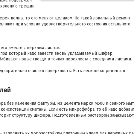
также подвержен
появлению трещин.
ерек волны, то его меняют целиком. Но такой локальный ремонт
полняют при условии удовлетворительного состояния остального
 его вместе с верхним листом.
 под который надо завести вновь укладываемый шифер.
абивают новые гвозди в точках перехлеста с соседними листами.
редварительно очистив поверхность. Есть несколько рецептов
клей
ра без изменения фактуры. Из цемента марки М500 и сеяного мыт
 консистенции сметаны. Если есть микрофибра, то её надо добави
овторит структуру шифера. Подготовленным раствором замазывают
 заполнить их морозостойким плиточным клеем для наружных ра