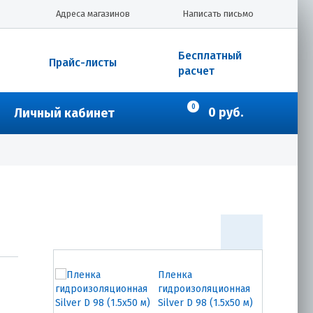
Пленка
Адреса магазинов
Написать письмо
пароизоляционная
Silver Н 98 (1,5 х 50 м)
Бесплатный
Прайс-листы
расчет
4028.00
₽
Купить
0
0 руб.
Личный кабинет
Пленка гидро-
пароизоляционная
унив. повышенной
прочности Optima D
(1,6 х 43,75 м) 70м2
2510.00
₽
Купить
Пленка
гидроизоляционная
Silver D 98 (1.5х50 м)