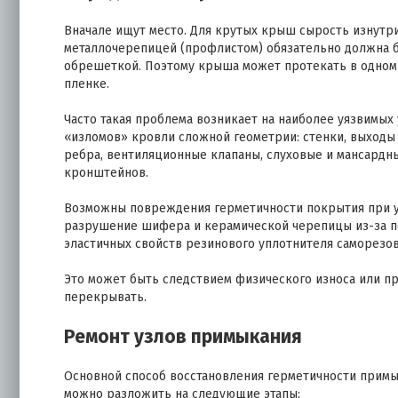
Вначале ищут место. Для крутых крыш сырость изнутри
металлочерепицей (профлистом) обязательно должна б
обрешеткой. Поэтому крыша может протекать в одном 
пленке.
Часто такая проблема возникает на наиболее уязвимых
«изломов» кровли сложной геометрии: стенки, выходы
ребра, вентиляционные клапаны, слуховые и мансардны
кронштейнов.
Возможны повреждения герметичности покрытия при уб
разрушение шифера и керамической черепицы из-за п
эластичных свойств резинового уплотнителя саморезо
Это может быть следствием физического износа или п
перекрывать.
Ремонт узлов примыкания
Основной способ восстановления герметичности прим
можно разложить на следующие этапы: