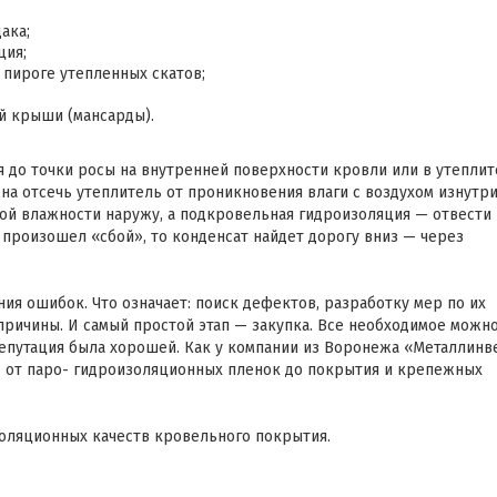
ака;
ция;
 пироге утепленных скатов;
й крыши (мансарды).
 до точки росы на внутренней поверхности кровли или в утеплит
а отсечь утеплитель от проникновения влаги с воздухом изнутри
й влажности наружу, а подкровельная гидроизоляция — отвести
 произошел «сбой», то конденсат найдет дорогу вниз — через
ния ошибок. Что означает: поиск дефектов, разработку мер по их
 причины. И самый простой этап — закупка. Все необходимое можн
 репутация была хорошей. Как у компании из Воронежа «Металлинв
 от паро- гидроизоляционных пленок до покрытия и крепежных
золяционных качеств кровельного покрытия.