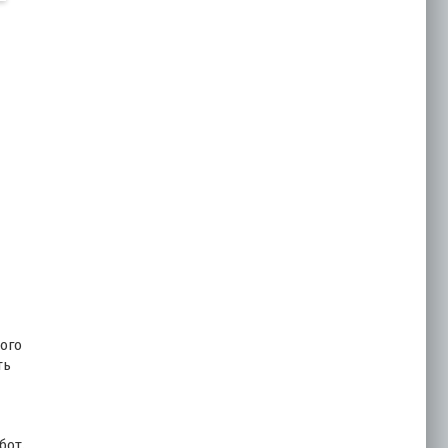
ого
ть
бот.