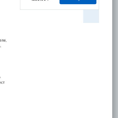
Пленка
пароизоляционная
Optima B (1,6 х 21,88
м) 35м2
еле,
,
956.00
₽
Купить
Пленка
пароизоляционная
о
Silver Н 98 (1,5 х 50 м)
ест
4028.00
₽
Купить