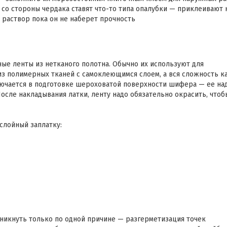
 со стороны чердака ставят что-то типа опалубки — приклеивают 
 раствор пока он не наберет прочность
е ленты из нетканого полотна. Обычно их используют для
из полимерных тканей с самоклеющимся слоем, а вся сложность к
лючается в подготовке шероховатой поверхности шифера — ее на
После накладывания латки, ленту надо обязательно окрасить, чтоб
слойный заплатку:
никнуть только по одной причине — разгерметизация точек