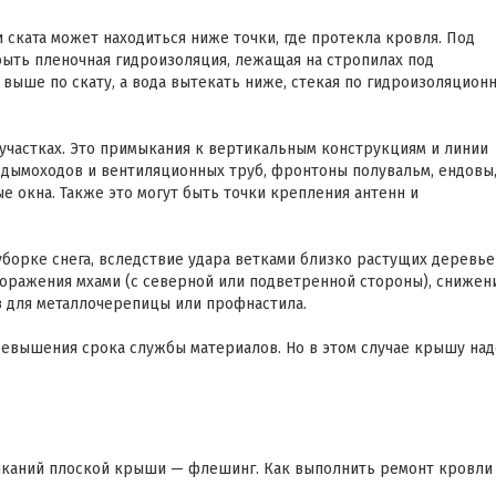
 ската может находиться ниже точки, где протекла кровля. Под
ыть пленочная гидроизоляция, лежащая на стропилах под
выше по скату, а вода вытекать ниже, стекая по гидроизоляцион
 участках. Это примыкания к вертикальным конструкциям и линии
 дымоходов и вентиляционных труб, фронтоны полувальм, ендовы
е окна. Также это могут быть точки крепления антенн и
орке снега, вследствие удара ветками близко растущих деревье
оражения мхами (с северной или подветренной стороны), снижен
в для металлочерепицы или профнастила.
ревышения срока службы материалов. Но в этом случае крышу над
ыканий плоской крыши — флешинг. Как выполнить ремонт кровли