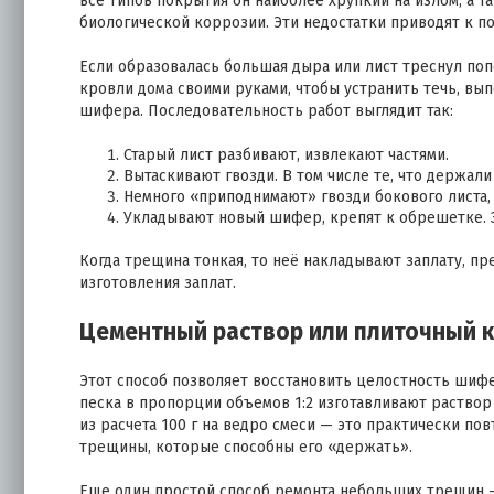
все типов покрытия он наиболее хрупкий на излом, а 
биологической коррозии. Эти недостатки приводят к 
Если образовалась большая дыра или лист треснул поп
кровли дома своими руками, чтобы устранить течь, вы
шифера. Последовательность работ выглядит так:
Старый лист разбивают, извлекают частями.
Вытаскивают гвозди. В том числе те, что держали
Немного «приподнимают» гвозди бокового листа,
Укладывают новый шифер, крепят к обрешетке. З
Когда трещина тонкая, то неё накладывают заплату, п
изготовления заплат.
Цементный раствор или плиточный 
Этот способ позволяет восстановить целостность шифе
песка в пропорции объемов 1:2 изготавливают раствор
из расчета 100 г на ведро смеси — это практически п
трещины, которые способны его «держать».
Еще один простой способ ремонта небольших трещин —