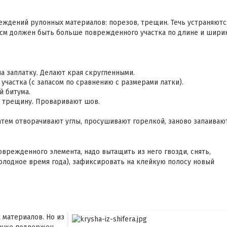
еждений рулонных материалов: порезов, трещин. Течь устраняютс
 см должен быть больше поврежденного участка по длине и шири
а заплатку. Делают края скругленными.
частка (с запасом по сравнению с размерами латки).
й битума.
а трещину. Проваривают шов.
атем отворачивают углы, просушивают горелкой, заново запаивают
режденного элемента, надо вытащить из него гвозди, снять,
олодное время года), зафиксировать на клейкую полосу новый
материалов. Но из