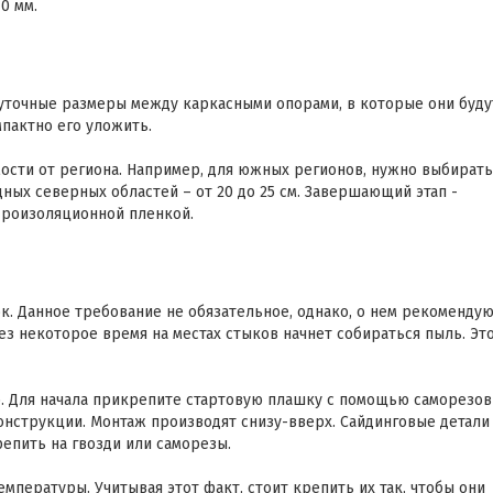
0 мм.
уточные размеры между каркасными опорами, в которые они буду
мпактно его уложить.
ости от региона. Например, для южных регионов, нужно выбирать
дных северных областей – от 20 до 25 см. Завершающий этап -
роизоляционной пленкой.
к. Данное требование не обязательное, однако, о нем рекоменду
рез некоторое время на местах стыков начнет собираться пыль. Эт
ю. Для начала прикрепите стартовую плашку с помощью саморезов
конструкции. Монтаж производят снизу-вверх. Сайдинговые детали
репить на гвозди или саморезы.
пературы. Учитывая этот факт, стоит крепить их так, чтобы они