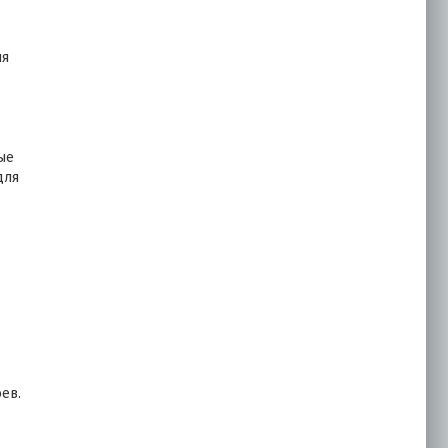
Сайдинг МП СК-14х226
(ПЭ-01-1014-0.45)
ия
703.00
₽
Купить
ые
для
Сайдинг МП СК-14х226
(ПЭ-01-9003-0.45)
703.00
₽
Купить
ев.
Сайдинг МП СК-14х226
(ПЭ-01-7004-0.45)