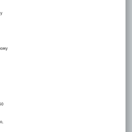
му
Сайдинг МП СК-14х226
(ECOSTEEL-01-
Сосна-0.5)
ному
1222.00
₽
Купить
50
о,