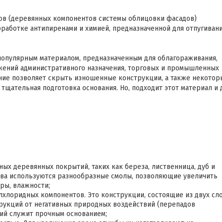
в (деревянных компонентов системы облицовки фасадов)
работке антипиренами и химией, предназначенной для отпугиван
 популярным материалом, предназначенным для облагораживания,
жений административного назначения, торговых и промышленных
ние позволяет скрыть изношенные конструкции, а также некотор
тщательная подготовка основания. Но, подходит этот материал и 
х деревянных покрытий, таких как береза, лиственница, дуб и
тва используются разнообразные смолы, позволяющие увеличить
ры, влажности;
хлоридных компонентов. Это конструкции, состоящие из двух сло
укций от негативных природных воздействий (перепадов
ний служит прочным основанием;