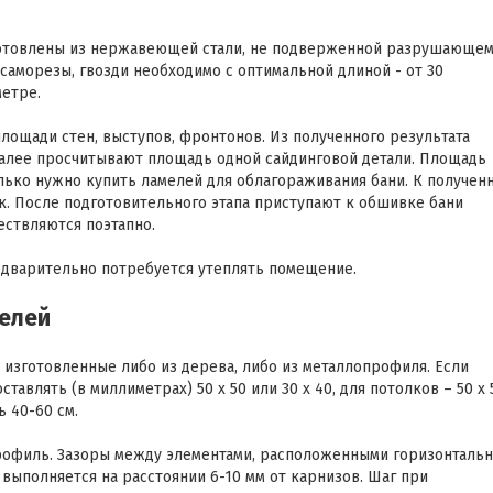
готовлены из нержавеющей стали, не подверженной разрушающе
аморезы, гвозди необходимо с оптимальной длиной - от 30
етре.
лощади стен, выступов, фронтонов. Из полученного результата
алее просчитывают площадь одной сайдинговой детали. Площадь
олько нужно купить ламелей для облагораживания бани. К получен
к. После подготовительного этапа приступают к обшивке бани
ествляются поэтапно.
едварительно потребуется утеплять помещение.
нелей
изготовленные либо из дерева, либо из металлопрофиля. Если
авлять (в миллиметрах) 50 x 50 или 30 x 40, для потолков – 50 x 
ь 40-60 см.
профиль. Зазоры между элементами, расположенными горизонтальн
выполняется на расстоянии 6-10 мм от карнизов. Шаг при