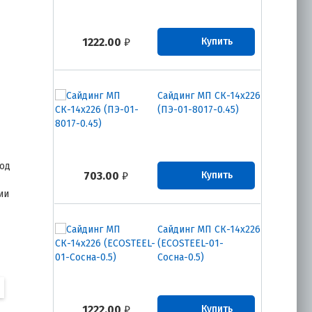
1222.00
₽
Купить
Сайдинг МП СК-14х226
(ПЭ-01-8017-0.45)
тод
703.00
₽
Купить
ии
Сайдинг МП СК-14х226
(ECOSTEEL-01-
Сосна-0.5)
1222.00
₽
Купить