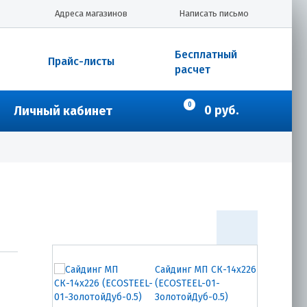
Сайдинг МП СК-14х226
Адреса магазинов
Написать письмо
(ПЭ-01-9003-0.45)
Бесплатный
Прайс-листы
расчет
703.00
₽
Купить
0
0 руб.
Личный кабинет
Сайдинг МП СК-14х226
(ПЭ-01-7004-0.45)
703.00
₽
Купить
Сайдинг МП СК-14х226
(ECOSTEEL-01-
ЗолотойДуб-0.5)