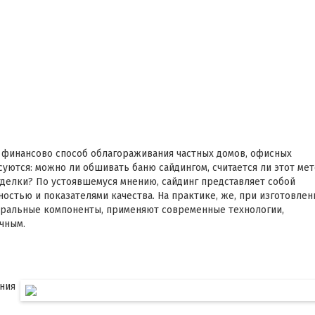
й финансово способ облагораживания частных домов, офисных
уются: можно ли обшивать баню сайдингом, считается ли этот ме
делки? По устоявшемуся мнению, сайдинг представляет собой
остью и показателями качества. На практике, же, при изготовлен
туральные компоненты, применяют современные технологии,
чным.
ния