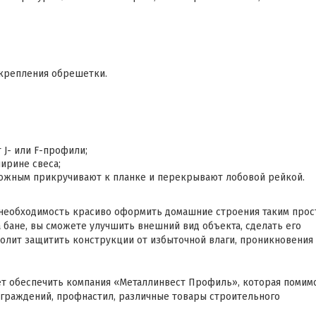
икрепления обрешетки.
J- или F-профили;
ирине свеса;
ложным прикручивают к планке и перекрывают лобовой рейкой.
ся необходимость красиво оформить домашние строения таким про
а бане, вы сможете улучшить внешний вид объекта, сделать его
волит защитить конструкции от избыточной влаги, проникновения
ет обеспечить компания «Металлинвест Профиль», которая помим
ограждений, профнастил, различные товары строительного