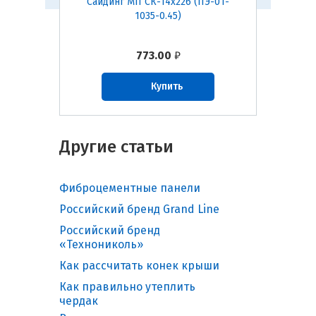
(ПЭ-01-
Сайдинг МП СК-14х226 (ПЭ-01-
Са
1035-0.45)
(ECOST
773.00
₽
Купить
Другие статьи
Фиброцементные панели
Российский бренд Grand Line
Российский бренд
«Технониколь»
Как рассчитать конек крыши
Как правильно утеплить
чердак