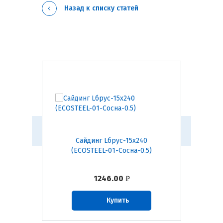
Назад к списку статей
240
Сайдинг Lбрус-15х240
Са
уб-0.5)
(ECOSTEEL-01-Сосна-0.5)
(ECOST
1246.00
₽
Купить