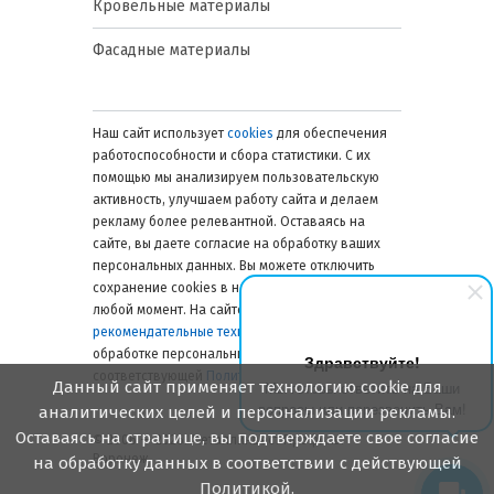
Кровельные материалы
Фасадные материалы
Наш сайт использует
cookies
для обеспечения
работоспособности и сбора статистики. С их
помощью мы анализируем пользовательскую
активность, улучшаем работу сайта и делаем
рекламу более релевантной. Оставаясь на
сайте, вы даете согласие на обработку ваших
персональных данных. Вы можете отключить
сохранение cookies в настройках браузера в
любой момент. На сайте также применяются
рекомендательные технологии
. Подробнее об
обработке персональных данных — в
Здравствуйте!
соответствующей
Политике
.
Данный сайт применяет технологию cookie для
Мы готовы ответить на Ваши
вопросы или перезвонить Вам!
аналитических целей и персонализации рекламы.
Оставаясь на странице, вы подтверждаете свое согласие
© 2006 — 2026. Металлинвест Профиль.
Воронеж
на обработку данных в соответствии с действующей
Политикой.