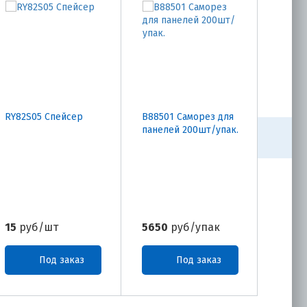
RY82S05 Спейсер
B88501 Саморез для
B4901
панелей 200шт/упак.
шпатл
15
руб/шт
5650
руб/упак
1546
Под заказ
Под заказ