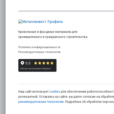
Миними
метраж
погонн
и сниж
Кровельные и фасадные материалы для
Эконом
промышленного и гражданского строительства.
количе
резать
Политика конфиденциальности
Рекомендательные технологии
Четкое
компле
повыша
Констру
качеств
Наш сайт использует
cookies
для обеспечения работоспособности
релевантной. Оставаясь на сайте, вы даете согласие на обрабо
Габарит «30
рекомендательные технологии
. Подробнее об обработке персо
комплекта к