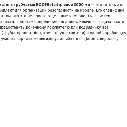
атель трубчатый ROOFRetail длиной 3000 мм
— это готовый к
омплект для организации безопасности на кровле. Его специфика
в том, что это не просто отдельные компоненты, а система,
анная для монтажа определенной длины. Ключевая задача такого
предоставить конечному покупателю или подрядчику все
 (трубы, кронштейны, крепеж, уплотнители) в одной коробке для
 участка карниза, минимизируя ошибки в подборе и недостачу
Данный обзор проведет экспертизу требований к подобным
 их корректной установки и целесообразности применения на
х объектов.
еская ценность готового комплекта
ail 3000 мм
ие предварительно укомплектованного набора решает нескольк
рактерных для рынка строительных материалов.
ированная совместимость всех компонентов. В комплекте
ляются именно те кронштейны, крепежные шурупы и уплотнители
е рассчитаны производителем для совместной работы, исключая
несоответствия резьбы, диаметров или материала.