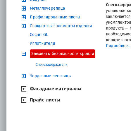
Снегозадерж
Металлочерепица
установке к
заключается 
Профилированные листы
укомплектов
Стандартные элементы отделки
продукта — 
необходимое
Софит GL
конкретного
Уплотнители
элементов. 
Подробнее...
комплектам,
Элементы безопасности кровли
разных типа
Снегозадержатели
Практич
Чердачные лестницы
ROOFRet
Фасадные материалы
Использован
проблем, ха
Прайс-листы
Гарант
постав
которы
риски 