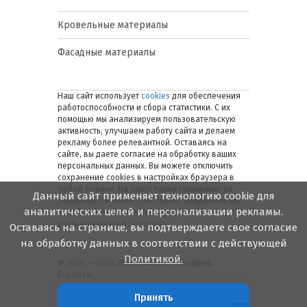
Кровельные материалы
Фасадные материалы
Наш сайт использует
cookies
для обеспечения
работоспособности и сбора статистики. С их
помощью мы анализируем пользовательскую
активность, улучшаем работу сайта и делаем
рекламу более релевантной. Оставаясь на
сайте, вы даете согласие на обработку ваших
персональных данных. Вы можете отключить
сохранение cookies в настройках браузера в
любой момент. На сайте также применяются
Данный сайт применяет технологию cookie для
рекомендательные технологии
. Подробнее об
аналитических целей и персонализации рекламы.
обработке персональных данных — в
соответствующей
Политике
.
Оставаясь на странице, вы подтверждаете свое согласие
на обработку данных в соответствии с действующей
Политикой.
© 2006 — 2026. Металлинвест Профиль.
Воронеж
Принять