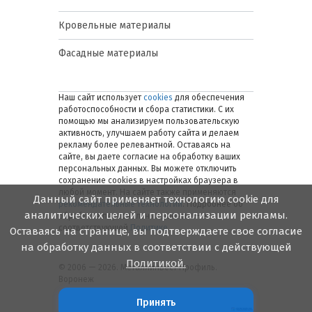
Кровельные материалы
Фасадные материалы
Наш сайт использует
cookies
для обеспечения
работоспособности и сбора статистики. С их
помощью мы анализируем пользовательскую
активность, улучшаем работу сайта и делаем
рекламу более релевантной. Оставаясь на
сайте, вы даете согласие на обработку ваших
персональных данных. Вы можете отключить
сохранение cookies в настройках браузера в
любой момент. На сайте также применяются
Данный сайт применяет технологию cookie для
рекомендательные технологии
. Подробнее об
аналитических целей и персонализации рекламы.
обработке персональных данных — в
соответствующей
Политике
.
Оставаясь на странице, вы подтверждаете свое согласие
на обработку данных в соответствии с действующей
Политикой.
© 2006 — 2026. Металлинвест Профиль.
Воронеж
Принять