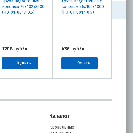
Труба водосточная с
Труба водосточная с
Труба
коленом 76х102х3000
коленом 76х102х1000
76х10
(ПЭ-01-8017-0.5)
(ПЭ-01-8017-0.5)
8017-0
1208
руб/шт
436
руб/шт
1176
Купить
Купить
Каталог
Кровельные
материалы