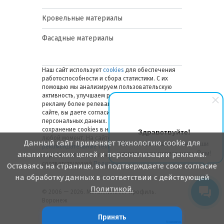
Кровельные материалы
Фасадные материалы
Наш сайт использует
cookies
для обеспечения
работоспособности и сбора статистики. С их
помощью мы анализируем пользовательскую
активность, улучшаем работу сайта и делаем
рекламу более релевантной. Оставаясь на
сайте, вы даете согласие на обработку ваших
персональных данных. Вы можете отключить
сохранение cookies в настройках браузера в
Здравствуйте!
любой момент. На сайте также применяются
Данный сайт применяет технологию cookie для
Мы готовы ответить на Ваши
рекомендательные технологии
. Подробнее об
вопросы или перезвонить Вам!
аналитических целей и персонализации рекламы.
обработке персональных данных — в
соответствующей
Политике
.
Оставаясь на странице, вы подтверждаете свое согласие
на обработку данных в соответствии с действующей
Политикой.
© 2006 — 2026. Металлинвест Профиль.
Воронеж
Принять