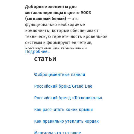
Доборные элементы для
металлочерепицы в цвете 9003
(сигнальный белый)
— это
функционально необходимые
компоненты, которые обеспечивают
техническую герметичность кровельной
системы и формируют её четкий,
контрастный или гармоничный
Подробнее...
визуальный облик. Их основная задача —
статьи
защита подкровельного пространства от
осадков, организация вентиляции и
создание надежных примыканий. Выбор
Фиброцементные панели
планок, точно соответствующих по типу
покрытия (полиэстер) и цвету RAL 9003
Российский бренд Grand Line
основной черепице, критически важен
для сохранения однородности белого
Российский бренд «Технониколь»
оттенка, который наиболее подвержен
визуальным изменениям под
Как рассчитать конек крыши
воздействием ультрафиолета.
Правильный подбор
элементов отделки
Как правильно утеплить чердак
для металлочерепицы
полиэстер
9003 является основой для долговечной
Мансарда что это такое