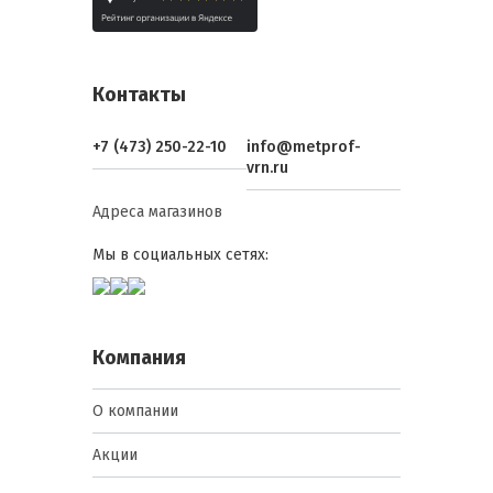
монтажа нижнего ряда черепицы.
Защита торцов от климатических
воздействий. Торцевая планка
предотвращает задувание дождя и
Контакты
снега под покрытие с боковой
стороны ската, одновременно
обеспечивая ветровую фиксацию
+7 (473) 250-22-10
info@metprof-
краев листов.
vrn.ru
Обеспечение плотных примыканий
Адреса магазинов
к конструкциям. Планки
примыкания создают
Мы в социальных сетях:
водонепроницаемый узел в местах
сопряжения кровли со стенами,
дымоходами, парапетами, исключая
проникновение влаги.
Компания
Формирование эффективного
водосбора. Нижняя планка ендовы
служит главным каналом для сбора
О компании
и отвода воды с внутренних углов
(ендов), испытывая максимальную
Акции
гидравлическую нагрузку.