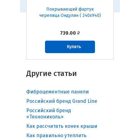
ДУЛИН
Покрывающий фартук
Онд
черепица Ондулин ( 240х940)
р
739.00
₽
Купить
Другие статьи
Фиброцементные панели
Российский бренд Grand Line
Российский бренд
«Технониколь»
Как рассчитать конек крыши
Как правильно утеплить