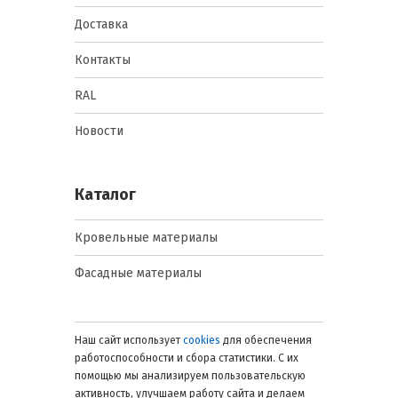
скатными крышами.
Прямоугольное (или квадратное)
Доставка
сечение.
Чаще имеет выраженный
архитектурный, дизайнерский
Контакты
характер. Может интегрироваться
в элементы фасада. Требует более
RAL
точного расчета уклона и
регулярной чистки, так как в углах
Новости
возможен застой воды и скопление
листвы.
Желоба и трубы.
Основные
магистрали системы. Желоб
Каталог
собирает воду со ската, а труба
обеспечивает ее вертикальный
Кровельные материалы
отвод. Диаметр (например, 125/100,
где 125 мм — желоб, 100 мм —
Фасадные материалы
труба) напрямую влияет на
производительность системы.
Воронки, колена, соединители.
Функциональные и переходные
Наш сайт использует
cookies
для обеспечения
элементы. Воронка связывает
работоспособности и сбора статистики. С их
желоб с трубой, колена позволяют
обогнуть карнизный свес или
помощью мы анализируем пользовательскую
архитектурный элемент,
активность, улучшаем работу сайта и делаем