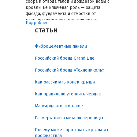
сбора и отвода талой и дождевой воды с
кровли. Ее ключевая роль — защита
фасада, фундамента и отмостки от
разрушающего воздействия влаги.
Подробнее...
Правильный подбор водостока
статьи
предотвращает дорогостоящий ремонт
цоколя, появление сырости в подвале и
размывание грунта вокруг дома. В этом
Фиброцементные панели
гиде будут разобраны типы сечений,
материалы, технические нюансы и логика
Российский бренд Grand Line
выбора системы под разные
архитектурные задачи.
Российский бренд «Технониколь»
Практический результат
Как рассчитать конек крыши
работы грамотного
Как правильно утеплить чердак
водостока
Мансарда что это такое
Инвестиция в
водосточную систему
Размеры листа металлочерепицы
приносит конкретные, измеримые
выгоды, решая ряд проблем.
Почему может протекать крыша из
профнастила