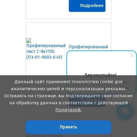
Подробнее
Профилированный
лист С-8х1150
(ПЭ-01-9003-0.45)
Здравствуйте!
Данный сайт применяет технологию cookie для
Мы готовы ответить на Ваши
вопросы или перезвонить Вам!
аналитических целей и персонализации рекламы.
589.00
₽/м2
Оставаясь на странице, вы подтверждаете свое согласие
Подробнее
на обработку данных в соответствии с действующей
Политикой.
Принять