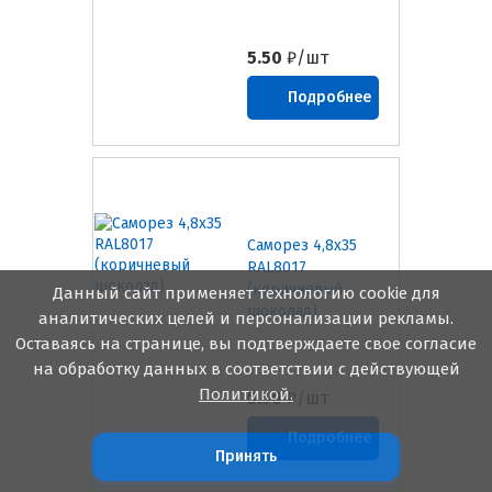
5.50
₽/шт
Подробнее
Саморез 4,8х35
RAL8017
(коричневый
Данный сайт применяет технологию cookie для
шоколад)
аналитических целей и персонализации рекламы.
Оставаясь на странице, вы подтверждаете свое согласие
на обработку данных в соответствии с действующей
Политикой.
5.50
₽/шт
Подробнее
Принять